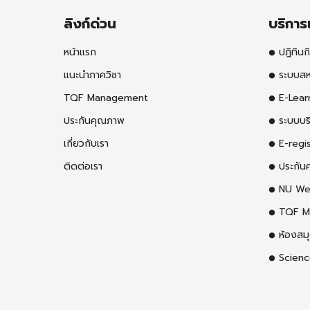
ลิงก์ด่วน
บริกา
หน้าแรก
ปฎิทินก
แนะนำภาควิชา
ระบบสห
TQF Management
E-Lear
ประกันคุณภาพ
ระบบบร
เกี่ยวกับเรา
E-regis
ติดต่อเรา
ประกัน
NU We
TQF M
ห้องสม
Scienc